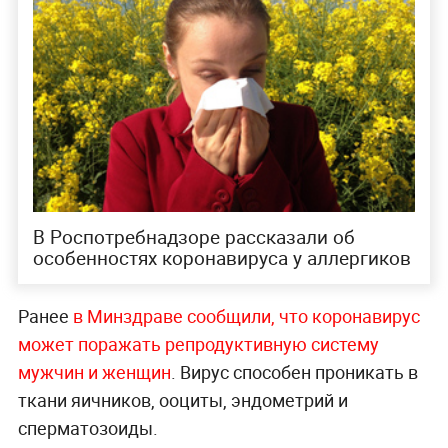
В Роспотребнадзоре рассказали об
особенностях коронавируса у аллергиков
Ранее
в Ми
нздраве сообщили, что коронавирус
может поражать репродуктивную систему
мужчин и женщин
. Вирус способен проникать в
ткани яичников, ооциты, эндометрий и
сперматозоиды.