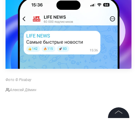
Фото © Pixabay
Алексей Дёмин
©
2026
News Media Holding.
Все права защищены