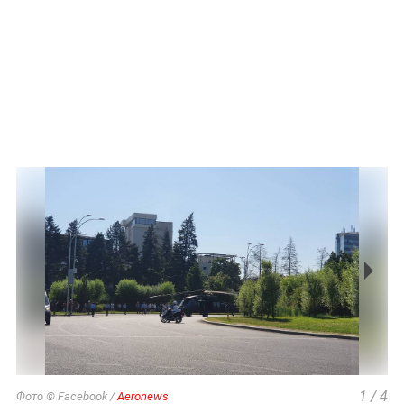
1
/
4
Фото © Facebook /
Aeronews