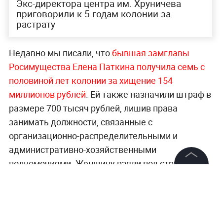
Экс-директора центра им. Хруничева
приговорили к 5 годам колонии за
растрату
Недавно мы писали, что
бывшая замглавы
Росимущества Елена Паткина получила семь с
половиной лет колонии за хищение 154
миллионов рублей
. Ей также назначили штраф в
размере 700 тысяч рублей, лишив права
занимать должности, связанные с
организационно-распределительными и
административно-хозяйственными
полномочиями. Женщину взяли под стражу в
зале суда.
©
2026
News Media Holding.
Все права защищены
Читайте ещё: