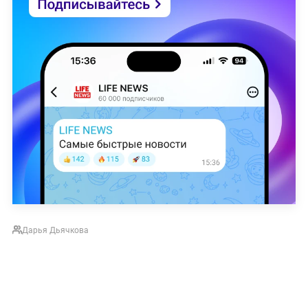
Дарья Дьячкова