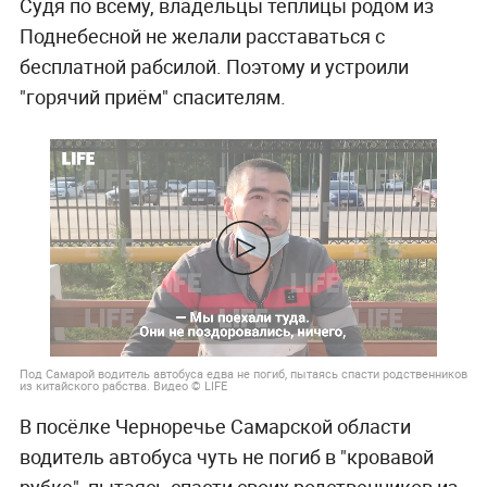
Судя по всему, владельцы теплицы родом из
Поднебесной не желали расставаться с
бесплатной рабсилой. Поэтому и устроили
"горячий приём" спасителям.
Под Самарой водитель автобуса едва не погиб, пытаясь спасти родственников
из китайского рабства. Видео © LIFE
В посёлке Черноречье Самарской области
водитель автобуса чуть не погиб в "кровавой