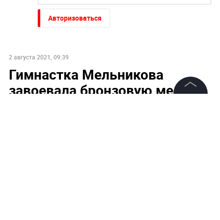
Авторизоваться
2 августа 2021, 09:39
Гимнастка Мельникова
завоевала бронзовую медаль
Олимпиады в Токио
©
2026
News Media Holding.
Все права защищены
Информация
Контакты
Редакция
Правовая информация
Политика обработки персональных данных