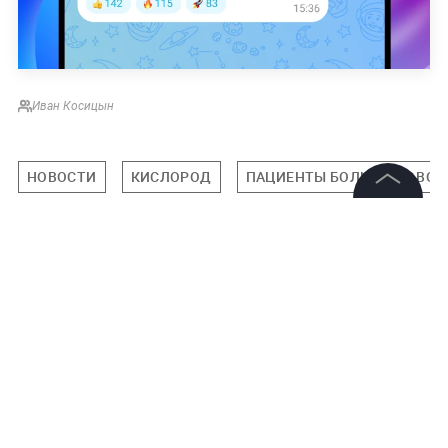
Иван Косицын
НОВОСТИ
КИСЛОРОД
ПАЦИЕНТЫ БОЛЬНИЦЫ ВО В
©
2026
News Media Holding.
Все права защищены
Подписаться на LIFE
Информация
0
Комментарий
Контакты
Редакция
Правовая информация