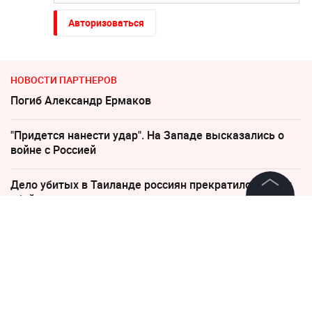
Авторизоваться
НОВОСТИ ПАРТНЕРОВ
Погиб Александр Ермаков
"Придется нанести удар". На Западе высказались о
войне с Россией
Дело убитых в Таиланде россиян прекратило череду
убийств
©
2026
News Media Holding.
Все права защищены
"Никто не полезет": британцев потрясло
происходящее в Одессе
Информация
Украина требует от Европы вступить в войну против
России
Контакты