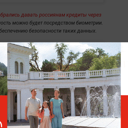
обрались давать россиянам кредиты через
ность можно будет посредством биометрии.
беспечению безопасности таких данных.
ых" налогах, которые они платят
 страницу в Instagram и мигом набрала
чины роста смертности от коронавируса