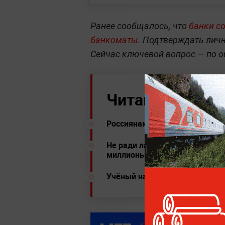
Ранее сообщалось, что
банки с
банкоматы
. Подтверждать лич
Сейчас ключевой вопрос — по о
Читайте ещё:
Россиянам напомнили о "скрыт
Не ради лайков: Джоли завела
миллионы подписчиков
Учёный назвал возможные при