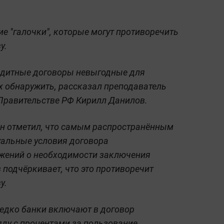
е "галочки", которые могут противоречить
у.
едитные договоры невыгодные для
их обнаружить, рассказал преподаватель
Правительстве РФ Кирилл Данилов.
он отметил, что самым распространённым
уальные условия договора
ожений о необходимости заключения
 подчёркивает, что это противоречит
у.
редко банки включают в договор
ду с процентами за пользование