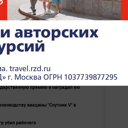
ками.
епутат Виталий Милонов предложил
педную трассу от Москвы до
о мнению, помогла бы любителям этого
 России, не создавая аварийных ситуаций
сности.
ударственную премию и наградил ею
роизводству вакцины "Спутник V" в
р убил рабочего