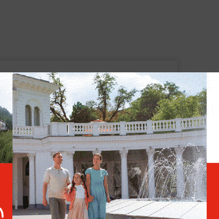
Психотерапевт рассказала,
как отвлечь ребёнка от
смартфона
йти устройства, способные выполнять
спечивать связь между учениками и
о карману любой семье", —
подчеркнул
ожит конец социальной розни и