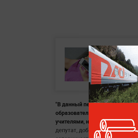
"В данный перечень должны во
образовательные функции, обе
учителями, но при этом быть п
депутат, добавив, что это пол