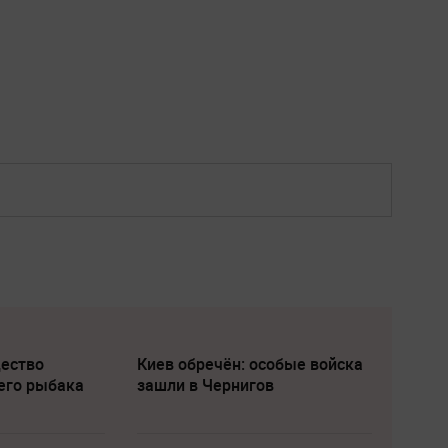
щество
Киев обречён: особые войска
его рыбака
зашли в Чернигов