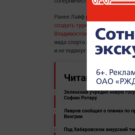
соперничеству между школьни
Ранее Лайф рассказывал, что
д
создать туристическую велоси
Владивостока
, которая, по ег
вида спорта путешествовать по
и не подвергая свою жизнь опа
Читайте ещё:
Зеленский учредил новую гос
Софию Ротару
Лавров сообщил о планах по п
Венгрии
Под Хабаровском амурский тиг