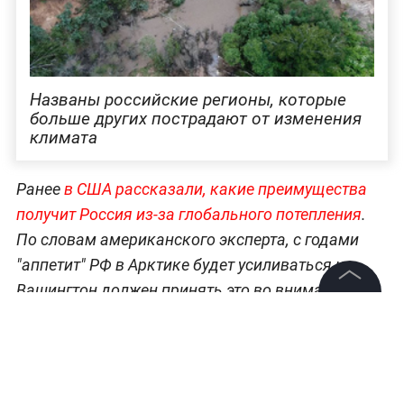
Названы российские регионы, которые
больше других пострадают от изменения
климата
Ранее
в США рассказали, какие преимущества
получит Россия из-за глобального потепления
.
По словам американского эксперта, с годами
"аппетит" РФ в Арктике будет усиливаться и
Вашингтон должен принять это во внимание.
©
2026
News Media Holding.
Все права защищены
Читайте ещё:
"Она казалась дикостью": Создатель