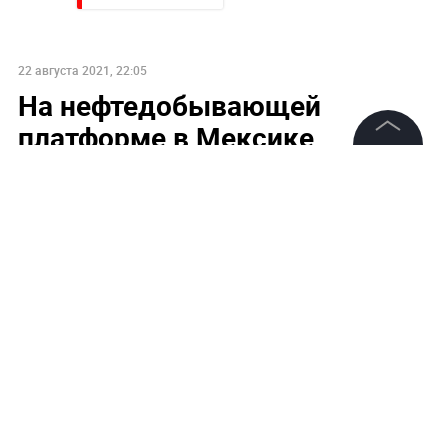
22 августа 2021, 22:05
На нефтедобывающей
платформе в Мексике
прогремел взрыв
©
2026
News Media Holding.
Все права защищены
Информация
Контакты
Редакция
Правовая информация
Политика обработки персональных данных
Партнерам