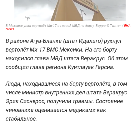
В Мексике упал вертолёт Ми-17 с главой МВД на борту. Видео © Twitter /
EHA
News
В районе Агуа-Бланка (штат Идальго) рухнул
вертолёт Ми-17 ВМС Мексики. На его борту
находился глава МВД штата Веракрус. Об этом
сообщил глава региона Куитлауак Гарсиа.
Люди, находившиеся на борту вертолёта, в том
числе министр внутренних дел штата Веракрус
Эрик Сиснерос, получили травмы. Состояние
чиновника оценивается медиками как
стабильное.