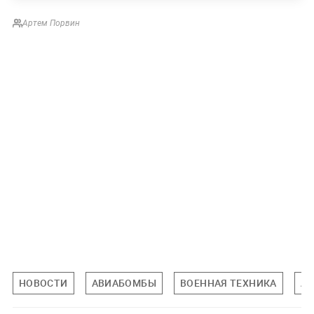
Артем Порвин
НОВОСТИ
АВИАБОМБЫ
ВОЕННАЯ ТЕХНИКА
А