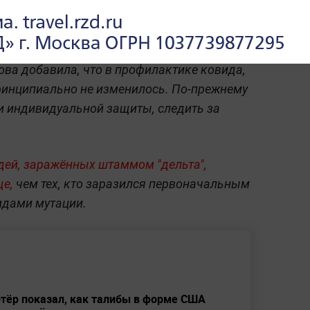
ва добавила, что в профилактике ковида,
 принципиально не изменилось. По-прежнему
и индивидуальной защиты, следить за
ей, заражённых штаммом "дельта",
ще,
чем тех, кто заразился первоначальным
идами мутации.
ртёр показал, как талибы в форме США