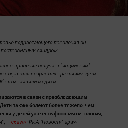
оровье подрастающего поколения он
е постковидный синдром.
распространение получает "индийский"
о стираются возрастные различия: дети
Об этом заявили медики.
стираются в связи с преобладающим
ети также болеют более тяжело, чем,
если у детей уже есть фоновая патология,
", —
сказал
РИА "Новости" врач-