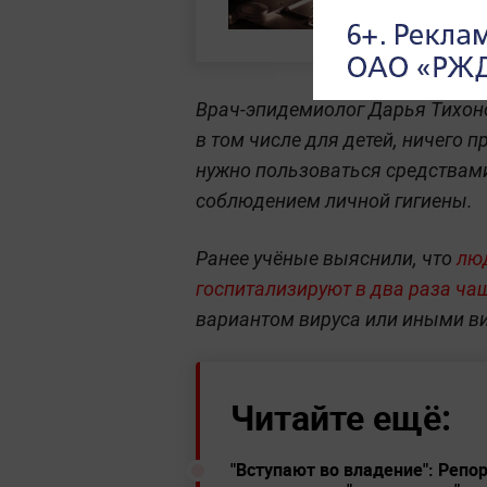
Врач-эпидемиолог Дарья Тихоно
в том числе для детей, ничего
нужно пользоваться средствам
соблюдением личной гигиены.
Ранее учёные выяснили, что
люд
госпитализируют в два раза ча
вариантом вируса или иными в
Читайте ещё:
"Вступают во владение": Репо