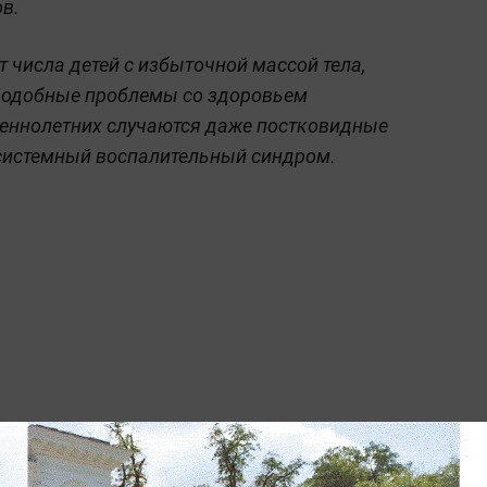
в.
т числа детей с избыточной массой тела,
Подобные проблемы со здоровьем
ршеннолетних случаются даже постковидные
системный воспалительный синдром.