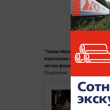
"Таким образом, различия в т
взрослыми, к сожалению, пост
лёгких форм и у детей, и у вз
Поздняков.