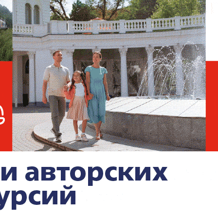
яжести заболевания между детьми и
епенно нивелируются. Хотя процент
рослых выше, чем тяжёлых", —
добавил
Новый "скоростной" штамм
коронавируса обнаружили в
ЮАР