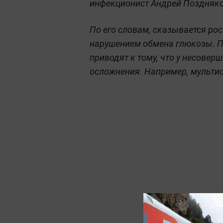
инфекционист Андрей Поздняко
По его словам, сказывается рос
нарушением обмена глюкозы. 
приводят к тому, что у несове
осложнения. Например, мульти