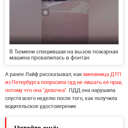
В Тюмени спешившая на вызов пожарная
машина провалилась в фонтан
А ранее Лайф рассказывал, как
виновница ДТП
из Петербурга попросила суд не лишать её прав,
потому что она "девочка"
. ПДД она нарушила
спустя всего неделю после того, как получила
водительское удостоверение.