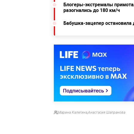
Блогеры-экстремалы примотал
разогнались до 180 км/ч
Бабушка-зацепер остановила 
Марина Калегина
,
Анастасия Шапранова