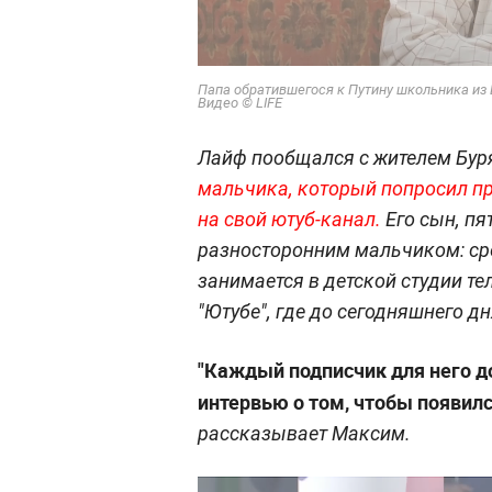
Папа обратившегося к Путину школьника из 
Видео © LIFE
Лайф пообщался с жителем Бур
мальчика, который попросил п
на свой ютуб-канал.
Его сын, пя
разносторонним мальчиком: сре
занимается в детской студии те
"Ютубе", где до сегодняшнего д
"Каждый подписчик для него до
интервью о том, чтобы появилс
рассказывает Максим.