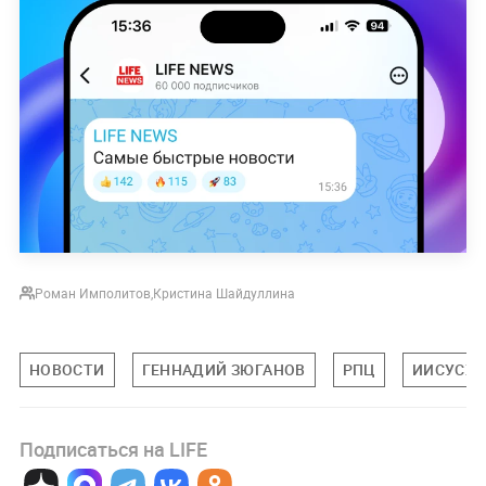
Роман Имполитов
,
Кристина Шайдуллина
НОВОСТИ
ГЕННАДИЙ ЗЮГАНОВ
РПЦ
ИИСУСХР
Подписаться на LIFE