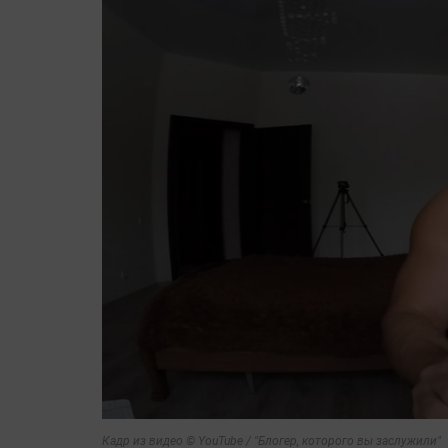
Кадр из видео © YouTube / "Блогер, которого вы заслужили"