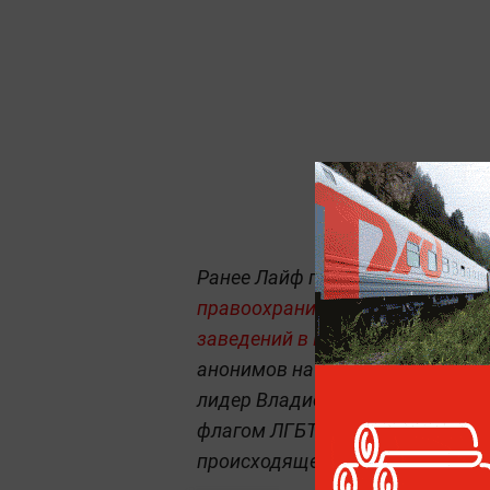
Ранее Лайф писал,
что сеть япо
правоохранительные органы по
заведений в Москве
. Представи
анонимов на их сеть устроило д
лидер Владислав Поздняков из
флагом ЛГБТ-сообщества. Впроч
происходящее пиар-акцией, кот