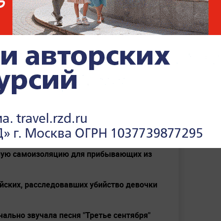
Темнокожий студент из
рекламы "Тануки" боится,
что на него "объявят охоту"
ьную самоизоляцию для прибывающих из
йских, расследовавших убийство девочки
чально звучала песня "Третье сентября"