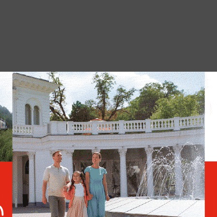
нских ресторанов "Тануки" обратилась в
сле ложных сообщений о минировании
тели "Тануки" считают, что массовую атаку
вижение "Мужское государство" и лично его
-за рекламы с темнокожим мужчиной и
ем, некоторые пользователи Сети сочли
орая затянулась.