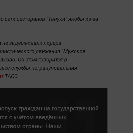
ю сети ресторанов "Тануки" якобы из-за
 не задерживали лидера
алистического движения "Мужское
якова. Об этом говорится в
ресс-службы погрануправления
ит
ТАСС.
опуск граждан на государственной
тся с учётом введённых
льством страны. Наши