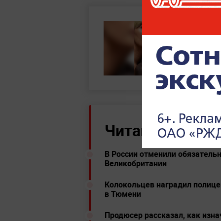
Читайте ещё:
В России отменили обязател
Великобритании
Колокольцев наградил полице
в Тюмени
Продюсер рассказал, как изна