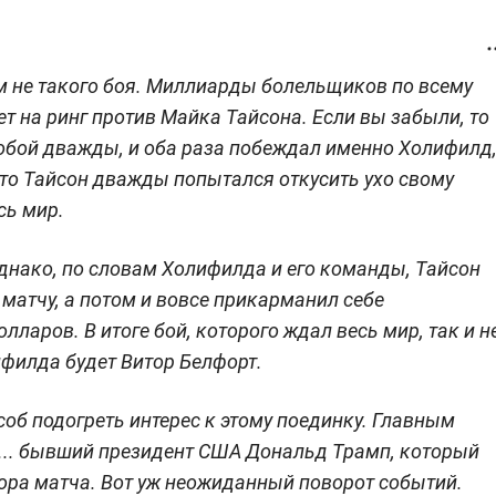
ем не такого боя. Миллиарды болельщиков по всему
т на ринг против Майка Тайсона. Если вы забыли, то
обой дважды, и оба раза побеждал именно Холифилд,
что Тайсон дважды попытался откусить ухо свому
сь мир.
Однако, по словам Холифилда и его команды, Тайсон
матчу, а потом и вовсе прикарманил себе
ларов. В итоге бой, которого ждал весь мир, так и н
ифилда будет Витор Белфорт.
об подогреть интерес к этому поединку. Главным
ь... бывший президент США Дональд Трамп, который
тора матча. Вот уж неожиданный поворот событий.