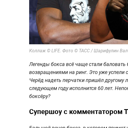
Коллаж © LIFE. Фото © ТАСС / Шарифулин Ва
Легенды бокса всё чаще стали баловат
возвращениями на ринг. Это уже успели 
Черёд надеть перчатки пришёл другому 
следующем году исполнится 60 лет. Непо
боксёру?
Супершоу с комментатором 
Большой вечер бокса, в котором примет 