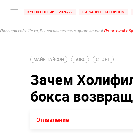
КУБОК РОССИИ — 2026/27
СИТУАЦИЯ С БЕНЗИНОМ
Посещая сайт life.ru, Вы соглашаетесь с приложенной
Политикой об
МАЙК ТАЙСОН
БОКС
СПОРТ
Зачем Холифил
бокса возвращ
Оглавление