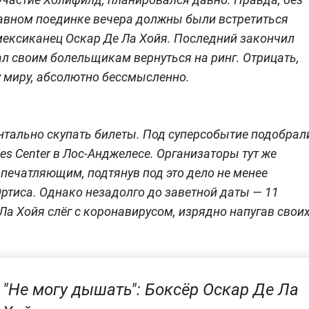
лавном поединке вечера должны были встретиться
мексиканец Оскар Де Ла Хойя. Последний закончил
ал своим болельщикам вернуться на ринг. Отрицать,
у миру, абсолютно бессмысленно.
нтально скупать билеты. Под суперсобытие подобрал
les Center в Лос-Анджелесе. Организаторы тут же
впечатляющим, подтянув под это дело не менее
ртиса. Однако незадолго до заветной даты — 11
Ла Хойя слёг с коронавирусом, изрядно напугав свои
"Не могу дышать": Боксёр Оскар Де Ла