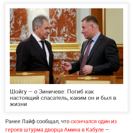
Шойгу — о Зиничеве: Погиб как
настоящий спасатель, каким он и был в
жизни
Ранее Лайф сообщал, что
скончался один из
героев штурма дворца Амина в Кабуле
—