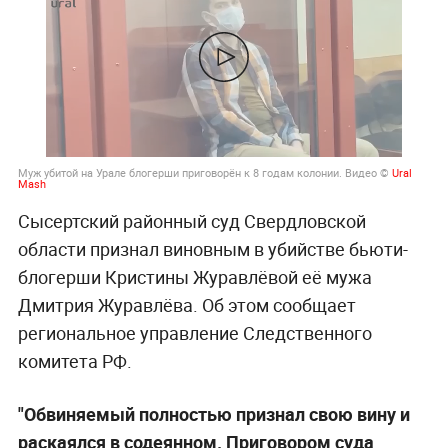
Муж убитой на Урале блогерши приговорён к 8 годам колонии. Видео ©
Ural
Mash
Сысертский районный суд Свердловской
области признал виновным в убийстве бьюти-
блогерши Кристины Журавлёвой её мужа
Дмитрия Журавлёва. Об этом сообщает
региональное управление Следственного
комитета РФ.
"Обвиняемый полностью признал свою вину и
раскаялся в содеянном. Приговором суда