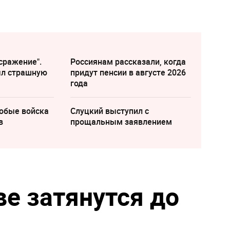
сражение".
Россиянам рассказали, когда
ыл страшную
придут пенсии в августе 2026
года
собые войска
Слуцкий выступил с
в
прощальным заявлением
е затянутся до