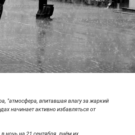
а, "атмосфера, впитавшая влагу за жаркий
одах начинает активно избавляться от
в ночь на 21 сентября, днём их