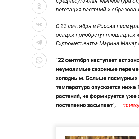
Среднесуточная температура опу
вегетация растений и образова
С 22 сентября в России пасмурн
осадки приобретут площадной х
Гидрометцентра Марина Макар
"22 сентября наступает астрон
неумолимые сезонные перемен
холодным. Больше пасмурных д
температура опускается ниже 
растений, не формируется уже 
постепенно засыпает",
—
приво