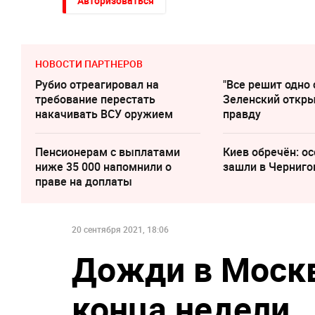
Авторизоваться
НОВОСТИ ПАРТНЕРОВ
Рубио отреагировал на
"Все решит одно 
требование перестать
Зеленский откр
накачивать ВСУ оружием
правду
Пенсионерам с выплатами
Киев обречён: о
ниже 35 000 напомнили о
зашли в Черниго
праве на доплаты
20 сентября 2021, 18:06
Дожди в Москв
конца недели