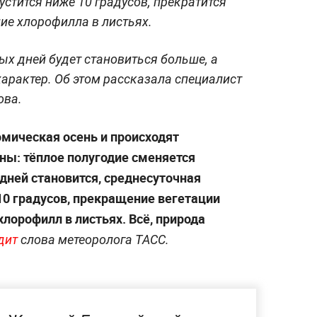
стится ниже 10 градусов, прекратится
ние хлорофилла в листьях.
ых дней будет становиться больше, а
арактер. Об этом рассказала специалист
ова.
омическая осень и происходят
ы: тёплое полугодие сменяется
ней становится, среднесуточная
10 градусов, прекращение вегетации
хлорофилл в листьях. Всё, природа
дит
слова метеоролога ТАСС.