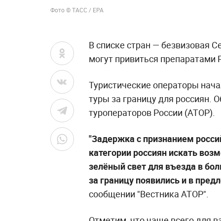
Фото © ТАСС / EPA
В списке стран — безвизовая 
могут привиться препаратами Pf
Туристические операторы нач
туры за границу для россиян. 
туроператоров России (АТОР).
"Задержка с признанием росси
категории россиян искать во
зелёный свет для въезда в бо
за границу появились и в пред
сообщении "Вестника АТОР".
Отметим, что чаще всего для в