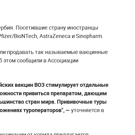
Сербия. Посетившие страну иностранцы
izer/BioNTech, AstraZeneca и Sinopharm.
али продавать так называемые вакцинные
Об этом сообщили в Ассоциации
йских вакцин ВОЗ стимулирует отдельные
зможности привиться препаратом, дающим
льшинство стран мира. Прививочные туры
ложениях туроператоров", —
уточняется в
акцинации от ковида предлагается