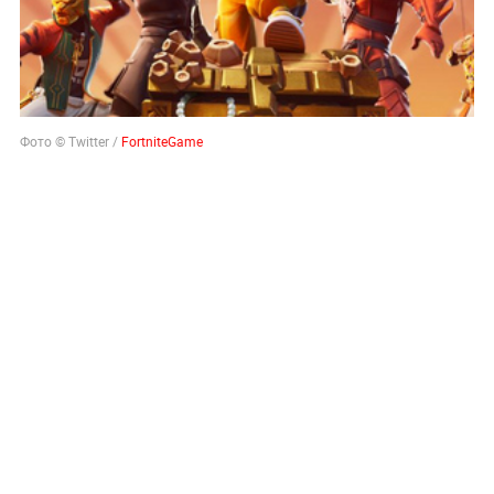
Фото © Twitter /
FortniteGame