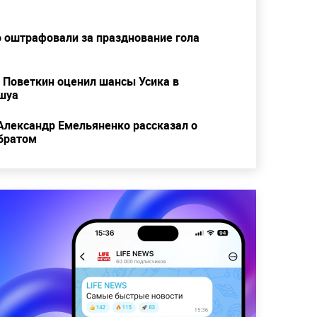
 оштрафовали за празднование гола
": Поветкин оценил шансы Усика в
шуа
: Александр Емельяненко рассказал о
 братом