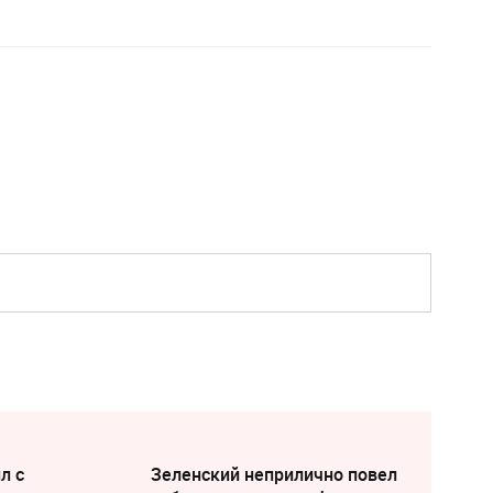
л с
Зеленский неприлично повел