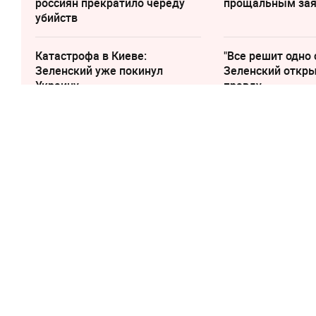
россиян прекратило череду
прощальным за
убийств
Катастрофа в Киеве:
"Все решит одно 
Зеленский уже покинул
Зеленский откр
Украину
правду
23 сентября 2021, 13:31
Глава ОКР расс
может занять 
Олимпиаде в П