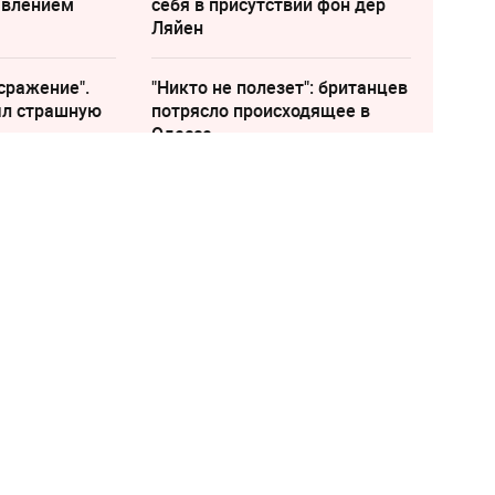
явлением
cебя в присутствии фон дер
Ляйен
сражение".
"Никто не полезет": британцев
ыл страшную
потрясло происходящее в
Одессе
казал, какое место
Россия на
екине