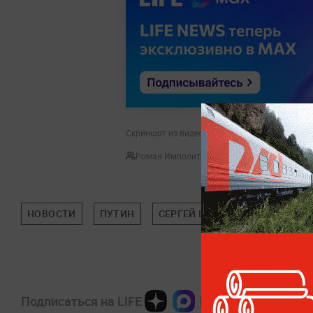
Скриншот из видео © LIFE
Роман Имполитов
НОВОСТИ
ПУТИН
СЕРГЕЙ ШОЙГУ
ОБЩЕСТВ
Подписаться на LIFE