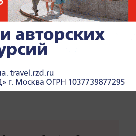
х. В предыдущей у нее было звание капитан. За эту