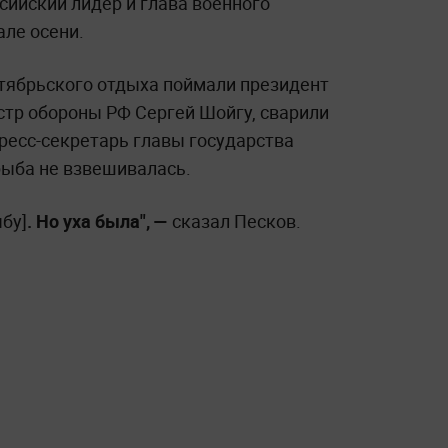
сийский лидер и глава военного
але осени.
нтябрьского отдыха поймали президент
стр обороны РФ Сергей Шойгу, сварили
пресс-секретарь главы государства
рыба не взвешивалась.
бу]
. Но уха была", —
сказал Песков.