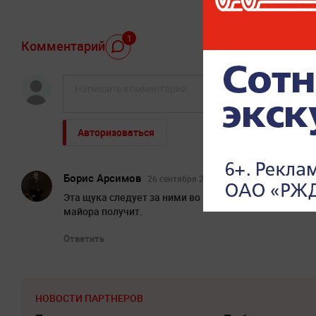
1
Комментарий
Авторизоваться
Борис Арсимов
26 сентября 2021, 13:19
Эта щука следует за ними во всех последних поездка
майора получит.
Ответить
НОВОСТИ ПАРТНЕРОВ