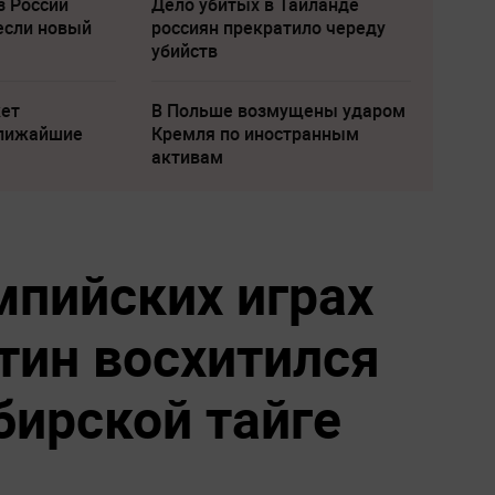
з России
Дело убитых в Таиланде
если новый
россиян прекратило череду
убийств
жет
В Польше возмущены ударом
ближайшие
Кремля по иностранным
активам
мпийских играх
тин восхитился
бирской тайге