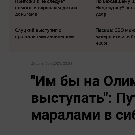
Пригожин: не следует
По бежавшему и
помогать взрослым детям
Надеждину* нан
деньгами
удар
Слуцкий выступил с
Песков: СВО мо
прощальным заявлением
завершиться в 
часы
25 сентября 2021, 23:33
"Им бы на Оли
выступать": Пу
маралами в си