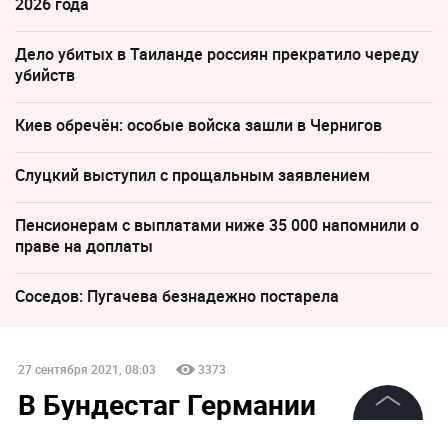
2026 года
Дело убитых в Таиланде россиян прекратило череду
убийств
Киев обречён: особые войска зашли в Чернигов
Слуцкий выступил с прощальным заявлением
Пенсионерам с выплатами ниже 35 000 напомнили о
праве на доплаты
Соседов: Пугачева безнадежно постарела
27 сентября 2021, 08:03
3373
В Бундестаг Германии
впервые в истории войдёт
©
2026
News Media Holding.