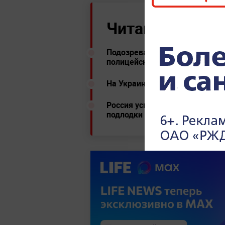
Читайте ещё:
Подозреваемый в убийстве студ
полицейские ему не верят
На Украине заявили, что транз
Россия успешно испытала гипе
подлодки