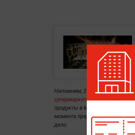
Напомним, 23 сентября
ФАС пр
супермаркетами "Пятёрочка" и 
продукты в Московской области
момента предупреждения, в пр
дело.