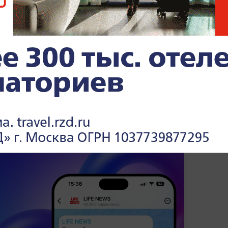
енток в Гае впал в "кому", но
ит газа в Венгрию не возобновлялся
рзвуковую ракету "Циркон" с атомной