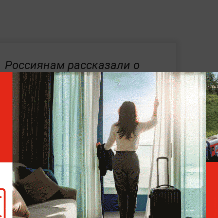
Россиянам рассказали о
ценах на шампанское к
Новому году
едупредила компании, владеющие
"Магнит", о необходимости снижения цен
на
. Срок исполнения составил десять дней с
отивном случае могло быть возбуждено