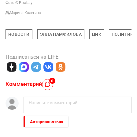
Фото © Pixabay
Марина Калегина
НОВОСТИ
ЭЛЛА ПАМФИЛОВА
ЦИК
ПОЛИТИКА
Подписаться на LIFE
0
Комментарий
Авторизоваться