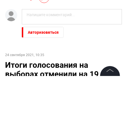
Авторизоваться
24 сентября 2021, 10:35
Итоги голосования на
выборах отменили на 19
участках по всей России
©
2026
News Media Holding.
Все права защищены
Информация
Контакты