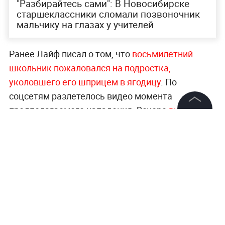
"Разбирайтесь сами": В Новосибирске
старшеклассники сломали позвоночник
мальчику на глазах у учителей
Ранее Лайф писал о том, что
восьми
летний
школьник пожаловался на подростка,
уколовшего его шприцем в ягодицу
. По
соцсетям разлетелось видео момента
предполагаемого нападения. Вскоре
виновник
©
2026
News Media Holding.
инцидента был найден.
Юный житель
Все права защищены
Минусинска решил, что это будет отличной
шуткой. Теперь его поставят на учёт в полиции.
Информация
Читайте ещё:
Контакты
Редакция
Под Самарой водитель легковушки вылетел
на встречку и устроил ДТП с тремя
Правовая информация