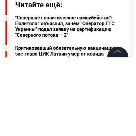
Читайте ещё:
"Совершает политическое самоубийство":
Политолог объяснил, зачем "Оператор ГТС
Украины" подал заявку на сертификацию
"Северного потока – 2"
Критиковавший обязательную вакцинацию
экс-глава ЦИК Латвии умер от ковида
©
2026
News Media Holding.
В РФПИ рассчитывают на одобрение
Все права защищены
"Спутника V" в ВОЗ в ближайшие два месяца
Информация
* Деятельность организации запрещена в России
по решению Верховного суда.
Контакты
Редакция
Правовая информация
Политика обработки персональных данных