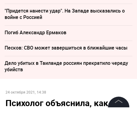
"Придется нанести удар". На Западе высказались о
войне с Россией
Погиб Александр Ермаков
Песков: СВО может завершиться в ближайшие часы
Дело убитых в Таиланде россиян прекратило череду
убийств
24 октября 2021, 14:38
Психолог объяснила, как
через рисунки выявить
©
2026
News Media Holding.
проблемы у ребёнка
Все права защищены