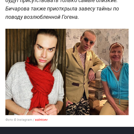
будут присутствовать только самые близкие.
Бичарова также приоткрыла завесу тайны по
поводу возлюбленной Гогена.
Фото © Instagram /
solntcev