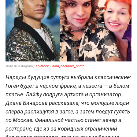
Фото © Instagram /
solntcev
и
nora_chernova_photo
Наряды будущие супруги выбрали классические:
Гоген будет в чёрном фраке, а невеста — в белом
платье. Лайфу подруга артиста и организатор
Диана Бичарова рассказала, что молодые люди
сперва распишутся в загсе, а затем поедут гулять
по Москве. Финальной частью станет вечер в
ресторане, где из-за ковидных ограничений