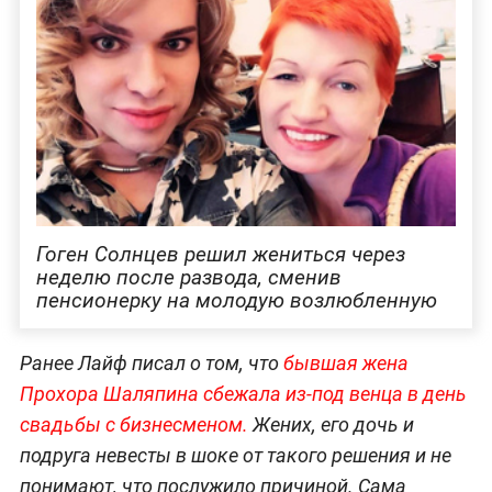
Гоген Солнцев решил жениться через
неделю после развода, сменив
пенсионерку на молодую возлюбленную
Ранее Лайф писал о том, что
бывшая жена
Прохора Шаляпина сбежала из-под венца в день
свадьбы с бизнесменом.
Жених, его дочь и
подруга невесты в шоке от такого решения и не
понимают, что послужило причиной. Сама