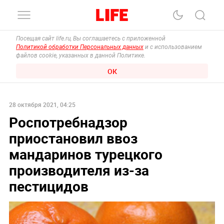
Посещая сайт life.ru, Вы соглашаетесь с приложенной
Политикой обработки Персональных данных
и с использованием
файлов cookie, указанных в данной Политике.
ОК
28 октября 2021, 04:25
Роспотребнадзор
приостановил ввоз
мандаринов турецкого
производителя из-за
пестицидов