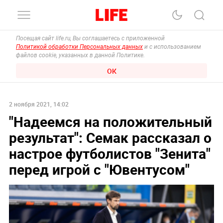
Посещая сайт life.ru, Вы соглашаетесь с приложенной
Политикой обработки Персональных данных
и с использованием
файлов cookie, указанных в данной Политике.
ОК
2 ноября 2021, 14:02
"Надеемся на положительный
результат": Семак рассказал о
настрое футболистов "Зенита"
перед игрой с "Ювентусом"