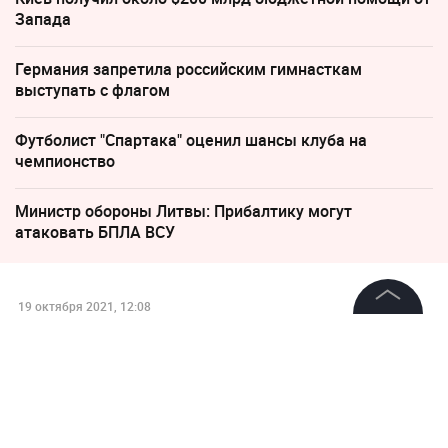
Запада
Германия запретила российским гимнасткам
выступать с флагом
Футболист "Спартака" оценил шансы клуба на
чемпионство
Министр обороны Литвы: Прибалтику могут
атаковать БПЛА ВСУ
19 октября 2021, 12:08
"Главное — место в конце
©
2026
News Media Holding.
Все права защищены
турнира": Семак рассказал о
подготовке "Зенита" к матчу с
"Ювентусом"
Информация