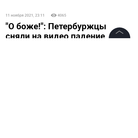
11 ноября 2021, 23:11
4065
"О боже!": Петербуржцы
сняли на видео падение
яркого болида
©
2026
News Media Holding.
Все права защищены
По мнению учёного, приблизительный размер
Информация
небесного тела до входа в атмосферу мог быть
Контакты
около метра.
Редакция
Правовая информация
Политика обработки персональных данных
Партнерам
RSS