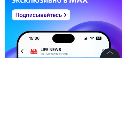
©
2026
News Media Holding.
Все права защищены
Информация
Контакты
Фото © Pixabay
Редакция
Роман Имполитов
Правовая информация