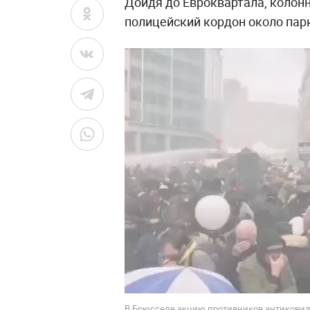
Дойдя до Евроквартала, колон
полицейский кордон около пар
В Брюсселе акцию противников антиковид