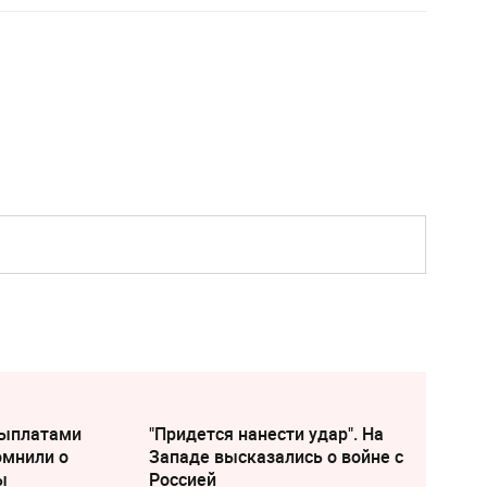
выплатами
"Придется нанести удар". На
омнили о
Западе высказались о войне с
ы
Россией