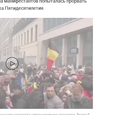
на манифестантов попыталась прорвать
ка Пятидесятилетия.
ных мер разгоняли светошумовыми гранатами. Видео ©