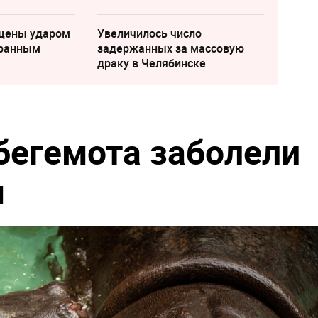
щены ударом
Увеличилось число
транным
задержанных за массовую
драку в Челябинске
 бегемота заболели
м