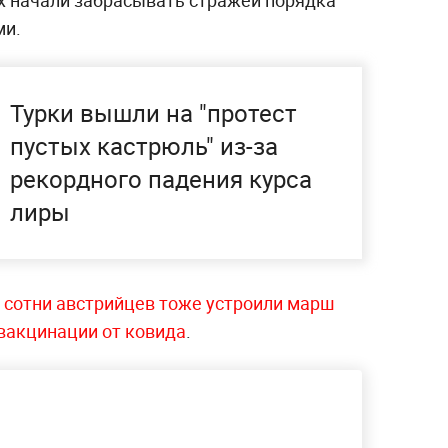
их начали забрасывать стражей порядка
ми.
Турки вышли на "протест
пустых кастрюль" из-за
рекордного падения курса
лиры
о
сотни австрийцев тоже устроили марш
 вакцинации от ковида
.