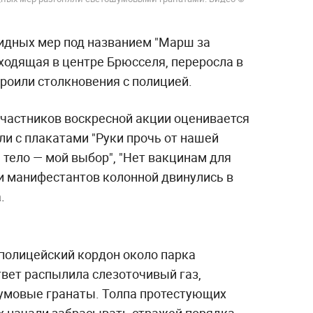
идных мер под названием "Марш за
оходящая в центре Брюсселя, переросла в
роили столкновения с полицией.
участников воскресной акции оценивается
ли с плакатами "Руки прочь от нашей
е тело — мой выбор", "Нет вакцинам для
чи манифестантов колонной двинулись в
.
полицейский кордон около парка
твет распылила слезоточивый газ,
умовые гранаты. Толпа протестующих