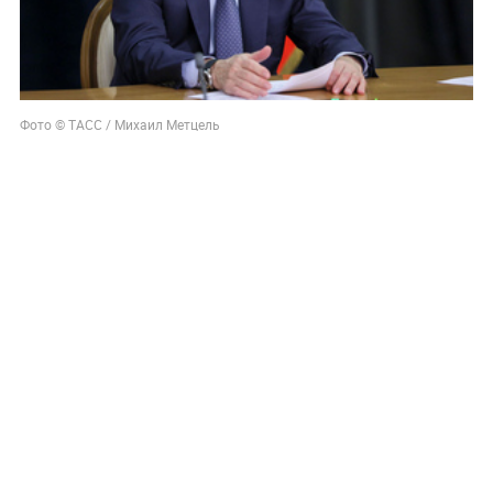
Фото © ТАСС / Михаил Метцель