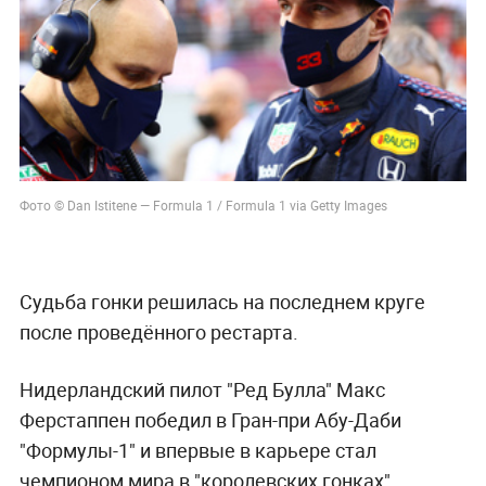
Фото © Dan Istitene — Formula 1 / Formula 1 via Getty Images
Судьба гонки решилась на последнем круге
после проведённого рестарта.
Нидерландский пилот "Ред Булла" Макс
Ферстаппен победил в Гран-при Абу-Даби
"Формулы-1" и впервые в карьере стал
чемпионом мира в "королевских гонках".