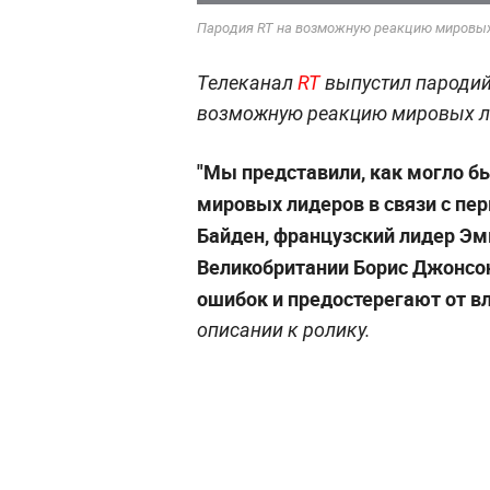
Пародия RT на возможную реакцию мировых 
Телеканал
RT
выпустил пародий
возможную реакцию мировых ли
"Мы представили, как могло б
мировых лидеров в связи с п
Байден, французский лидер Э
Великобритании Борис Джонсо
ошибок и предостерегают от вл
описании к ролику.