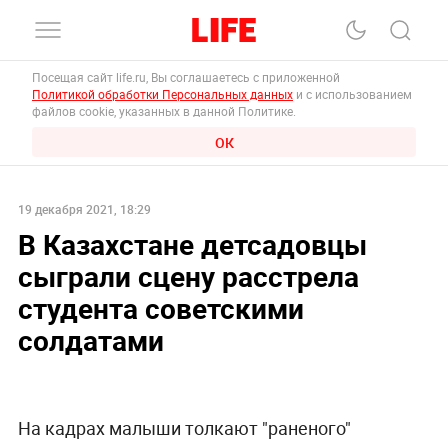
Посещая сайт life.ru, Вы соглашаетесь с приложенной
Политикой обработки Персональных данных
и с использованием
файлов cookie, указанных в данной Политике.
ОК
19 декабря 2021, 18:29
В Казахстане детсадовцы
сыграли сцену расстрела
студента советскими
солдатами
На кадрах малыши толкают "раненого"