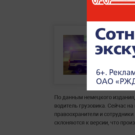
По данным немецкого издания, 
водитель грузовика. Сейчас н
правоохранители и сотрудники
склоняются к версии, что про