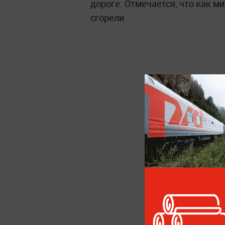
дороге. Отмечается, что как 
сгорели.