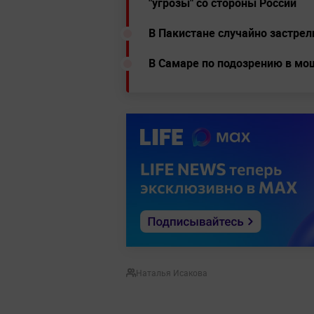
"угрозы" со стороны России
В Пакистане случайно застре
В Самаре по подозрению в мо
Наталья Исакова