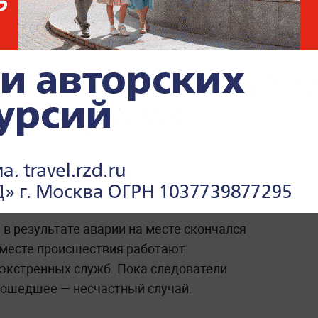
Один человек погиб и 14
пострадали в ДТП с
автобусом под
Мурманском
в результате аварии на месте скончался
а месте происшествия работают
 экстренных служб. Пока следователи
изошедшее — несчастный случай.