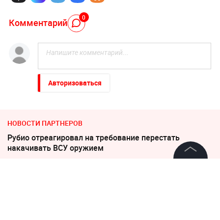
0
Комментарий
Авторизоваться
НОВОСТИ ПАРТНЕРОВ
Рубио отреагировал на требование перестать
накачивать ВСУ оружием
©
2026
News Media Holding.
Катастрофа в Киеве: Зеленский уже покинул Украину
Все права защищены
По бежавшему из России Надеждину* нанесли новый
удар
Информация