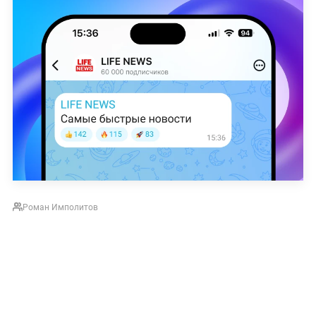
Роман Имполитов