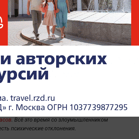
вооружённый мужчина удерживает
Вооружённый мужчина
захватил несколько
заложников в университете
США
 Париже поймали таксиста, державшего
часов
. Всё это время со злоумышленником
есть психические отклонения.