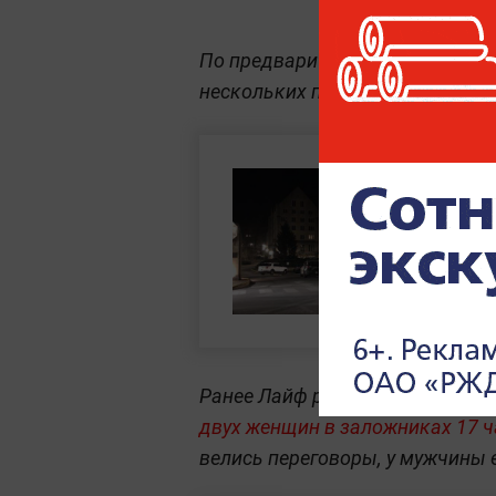
По предварительным данным, 
нескольких прихожан синагоги.
Ранее Лайф рассказывал, что
в
двух женщин в заложниках 17 
велись переговоры, у мужчины 