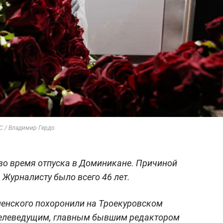
С / Владимир Гердо
во время отпуска в Доминикане. Причиной
 Журналисту было всего 46 лет.
енского похоронили на Троекуровском
телеведущим, главным бывшим редактором