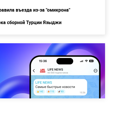
авила въезда из-за "омикрона"
ока сборной Турции Языджи