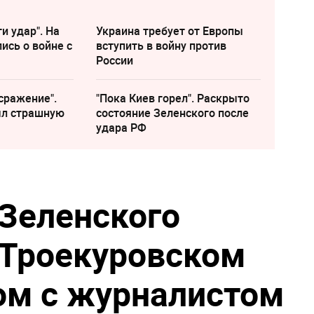
и удар". На
Украина требует от Европы
ись о войне с
вступить в войну против
России
сражение".
"Пока Киев горел". Раскрыто
ыл страшную
состояние Зеленского после
удара РФ
Зеленского
 Троекуровском
ом с журналистом