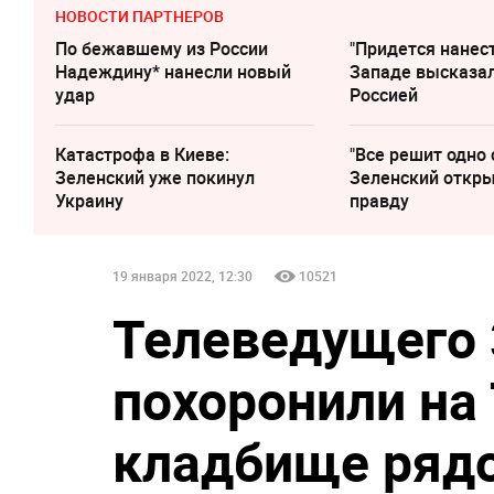
НОВОСТИ ПАРТНЕРОВ
По бежавшему из России
"Придется нанест
Надеждину* нанесли новый
Западе высказал
удар
Россией
Катастрофа в Киеве:
"Все решит одно 
Зеленский уже покинул
Зеленский откр
Украину
правду
19 января 2022, 12:30
10521
Телеведущего 
похоронили на
кладбище ряд