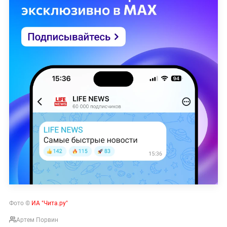
Фото ©
ИА "Чита.ру"
Артем Порвин