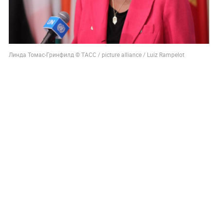
Линда Томас-Гринфилд © ТАСС / picture alliance / Luiz Rampelot