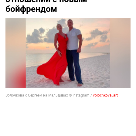
бойфрендом
Волочкова с Сергеем на Мальдивах © Instagram /
volochkova_art