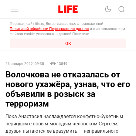
Посещая сайт life.ru, Вы соглашаетесь с приложенной
Политикой обработки Персональных данных
и с использованием
файлов cookie, указанных в данной Политике.
ОК
26 января 2022, 09:35
13549
Волочкова не отказалась от
нового ухажёра, узнав, что его
объявили в розыск за
терроризм
Пока Анастасия наслаждается конфетно-букетным
периодом с новым молодым человеком Сергеем,
друзья пытаются её вразумить — неправильного