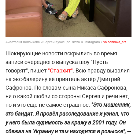
Анастасия Волочкова и Сергей Кузнецов. Фото © Instagram /
volochkova_art
Шокирующие новости вскрылись во время
записи очередного выпуска шоу "Пусть
говорят", пишет
"Стархит"
. Всю правду вывалил
на экс-балерину её приятель актёр Дмитрий
Сафронов. По словам сына Никаса Сафронова,
ни о какой любви со стороны Сергея и речи нет,
но и это ещё не самое страшное:
"Это мошенник,
это бандит. Я провёл расследование и узнал, что
у него была судимость за кражу в 2001 году. Он
—
сбежал на Украину и там находится в розыске",