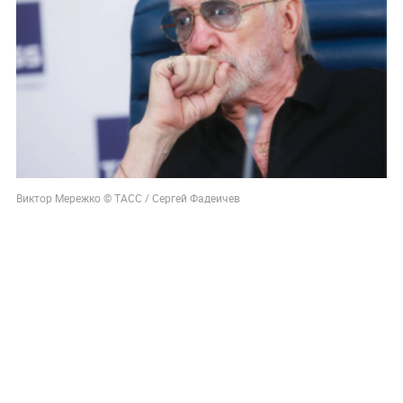
Виктор Мережко © ТАСС / Сергей Фадеичев