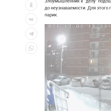
Злоумышленник к "делу" подош
до неузнаваемости. Для этог
парик.