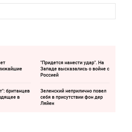
жет
"Придется нанести удар". На
ближайшие
Западе высказались о войне с
Россией
т": британцев
Зеленский неприлично повел
одящее в
cебя в присутствии фон дер
Ляйен