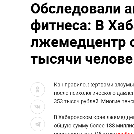
Обследовали а
фитнеса: В Ха
лжемедцентр 
тысячи челове
Как правило, жертвами злоум
после психологического давлен
353 тысяч рублей. Многие пен
В Хабаровском крае лжемедце
общую сумму более 188 миллио
передано в суд. Об этом
сообщ