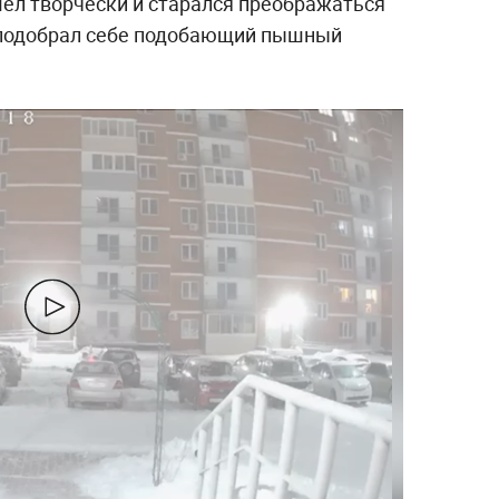
ёл творчески и старался преображаться
о подобрал себе подобающий пышный