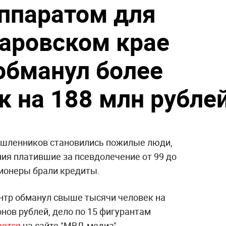
ппаратом для
баровском крае
обманул более
к на 188 млн рубле
ышленников становились пожилые люди,
ия платившие за псевдолечение от 99 до
сионеры брали кредиты.
нтр обманул свыше тысячи человек на
нов рублей, дело по 15 фигурантам
ается
на сайте "МВД-медиа".