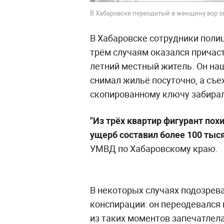
В Хабаровске переодетый в женщину вор зв
В Хабаровске сотрудники поли
трём случаям оказался причаст
летний местный житель. Он на
снимал жильё посуточно, а съе
скопированному ключу забирал
"Из трёх квартир фигурант по
ущерб составил более 100 тыся
УМВД по Хабаровскому краю.
В некоторых случаях подозре
конспирации: он переодевался 
из таких моментов запечатлел